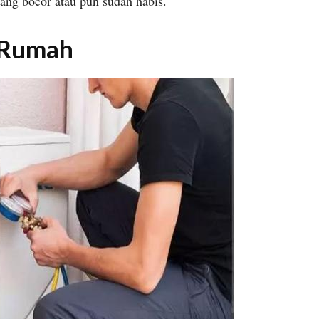
dang bocor atau pun sudah habis.
 Rumah