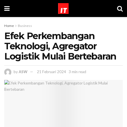
Home
Business
Efek Perkembangan
Teknologi, Agregator
Logistik Mulai Bertebaran
by
ASW
21 Februari 2024
3 min read