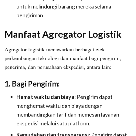
untuk melindungi barang mereka selama
pengiriman.
Manfaat Agregator Logistik
Agregator logistik menawarkan berbagai efek
perkembangan teknologi dan manfaat bagi pengirim,
penerima, dan perusahaan ekspedisi, antara lain:
1. Bagi Pengirim:
Hemat waktu dan biaya
: Pengirim dapat
menghemat waktu dan biaya dengan
membandingkan tarif dan memesan layanan
ekspedisi melalui satu platform.
Kemudahan dan transparansi
: Pengirim dapat