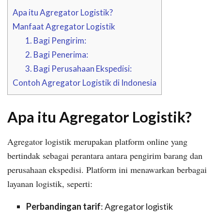
Apa itu Agregator Logistik?
Manfaat Agregator Logistik
1. Bagi Pengirim:
2. Bagi Penerima:
3. Bagi Perusahaan Ekspedisi:
Contoh Agregator Logistik di Indonesia
Apa itu Agregator Logistik?
Agregator logistik merupakan platform online yang
bertindak sebagai perantara antara pengirim barang dan
perusahaan ekspedisi. Platform ini menawarkan berbagai
layanan logistik, seperti:
Perbandingan tarif
: Agregator logistik