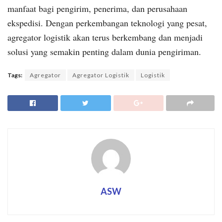
manfaat bagi pengirim, penerima, dan perusahaan
ekspedisi. Dengan perkembangan teknologi yang pesat,
agregator logistik akan terus berkembang dan menjadi
solusi yang semakin penting dalam dunia pengiriman.
Tags:
Agregator
Agregator Logistik
Logistik
ASW