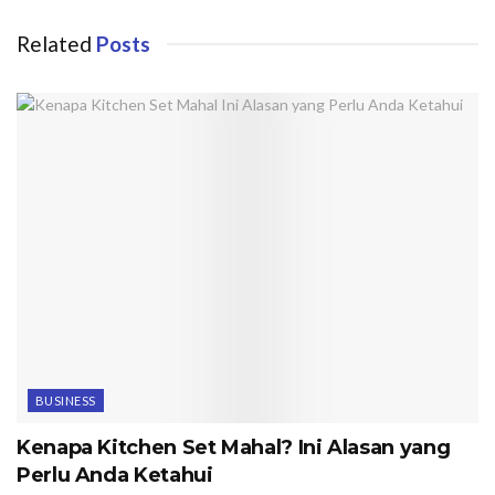
Related
Posts
BUSINESS
Kenapa Kitchen Set Mahal? Ini Alasan yang
Perlu Anda Ketahui