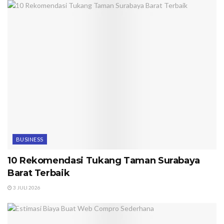
BUSINESS
10 Rekomendasi Tukang Taman Surabaya
Barat Terbaik
3 JULI 2026