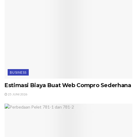
BUSINESS
Estimasi Biaya Buat Web Compro Sederhana
25 JUNI 2026