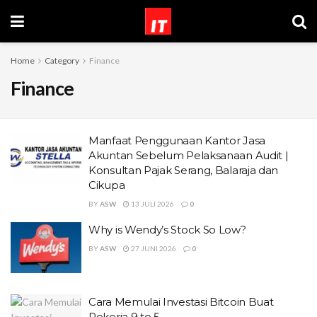
Home
Category
Finance
Finance
Manfaat Penggunaan Kantor Jasa
Akuntan Sebelum Pelaksanaan Audit |
Konsultan Pajak Serang, Balaraja dan
Cikupa
BY
ASW
13 JULI 2026
0
Why is Wendy’s Stock So Low?
BY
ASW
27 JUNI 2026
0
Cara Memulai Investasi Bitcoin Buat
Pekerja 9 to 5