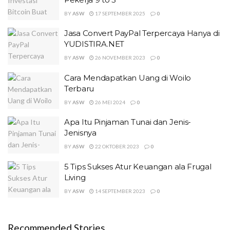
BY
ASW
17 SEPTEMBER 2025
0
Jasa Convert PayPal Terpercaya Hanya di
YUDISTIRA.NET
BY
ASW
26 NOVEMBER 2023
0
Cara Mendapatkan Uang di Woilo
Terbaru
BY
ASW
26 MEI 2024
0
Apa Itu Pinjaman Tunai dan Jenis-
Jenisnya
BY
ASW
22 OKTOBER 2023
0
5 Tips Sukses Atur Keuangan ala Frugal
Living
BY
ASW
14 SEPTEMBER 2023
0
Recommended Stories