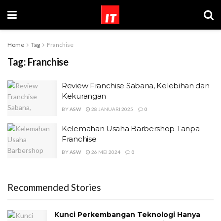
Home
Tag
Franchise
Tag:
Franchise
Review Franchise Sabana, Kelebihan dan
Kekurangan
BY
ASW
28 JANUARI 2025
0
Kelemahan Usaha Barbershop Tanpa
Franchise
BY
ASW
26 MEI 2024
0
Recommended Stories
Kunci Perkembangan Teknologi Hanya