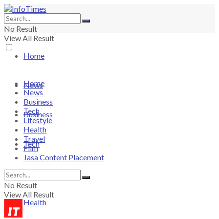
No Result
View All Result
Home
Home
News
News
Business
Tech
Business
Lifestyle
Health
Travel
Tech
Film
Jasa Content Placement
Lifestyle
No Result
View All Result
Health