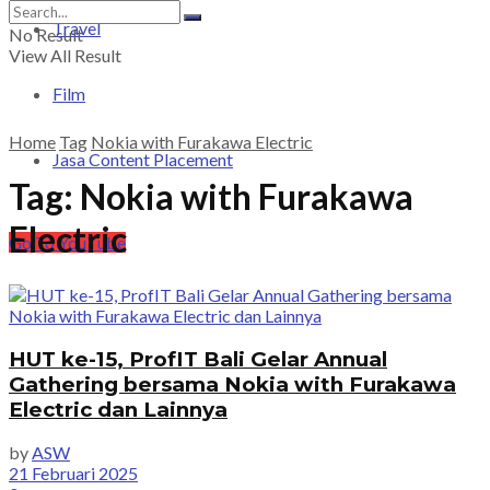
Travel
No Result
View All Result
Film
Home
Tag
Nokia with Furakawa Electric
Jasa Content Placement
Tag:
Nokia with Furakawa
Electric
Go To YouTube
HUT ke-15, ProfIT Bali Gelar Annual
Gathering bersama Nokia with Furakawa
Electric dan Lainnya
by
ASW
21 Februari 2025