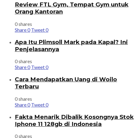
Review FTL Gym, Tempat Gym untuk
Orang Kantoran
0 shares
Share
0
Tweet
0
Apa Itu Plimsoll Mark pada Kapal? Ini
Penjelasannya
0 shares
Share
0
Tweet
0
Cara Mendapatkan Uang di Woilo
Terbaru
0 shares
Share
0
Tweet
0
Fakta Menarik Dibalik Kosongnya Stok
Iphone 11 128gb di Indonesia
0 shares