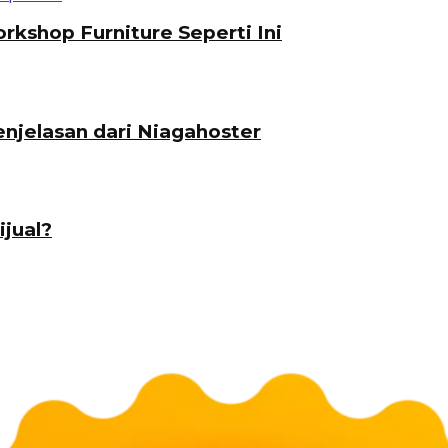
orkshop Furniture Seperti Ini
njelasan dari Niagahoster
jual?