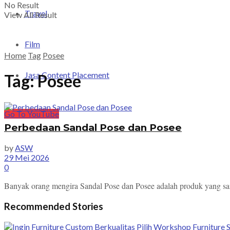
No Result
Travel
View All Result
Film
Home
Tag
Posee
Jasa Content Placement
Tag:
Posee
Go To YouTube
Perbedaan Sandal Pose dan Posee
by
ASW
29 Mei 2026
0
Banyak orang mengira Sandal Pose dan Posee adalah produk yang sam
Recommended Stories