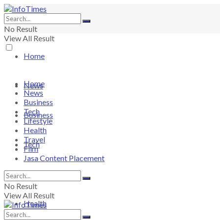
No Result
View All Result
Home
Home
News
News
Business
Tech
Business
Lifestyle
Health
Travel
Tech
Film
Jasa Content Placement
Lifestyle
No Result
View All Result
Health