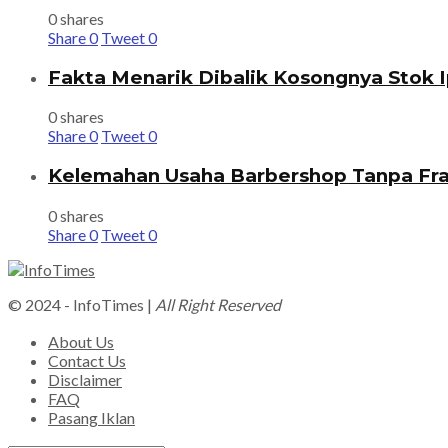
0 shares
Share
0
Tweet
0
Fakta Menarik Dibalik Kosongnya Stok I
0 shares
Share
0
Tweet
0
Kelemahan Usaha Barbershop Tanpa Fra
0 shares
Share
0
Tweet
0
© 2024 - InfoTimes |
All Right Reserved
About Us
Contact Us
Disclaimer
FAQ
Pasang Iklan