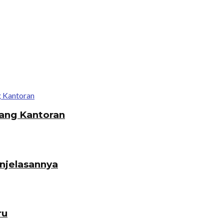
ang Kantoran
enjelasannya
ru