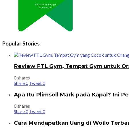
Popular Stories
Review FTL Gym, Tempat Gym untuk Or
0 shares
Share
0
Tweet
0
Apa Itu Plimsoll Mark pada Kapal? Ini P
0 shares
Share
0
Tweet
0
Cara Mendapatkan Uang di Woilo Terba