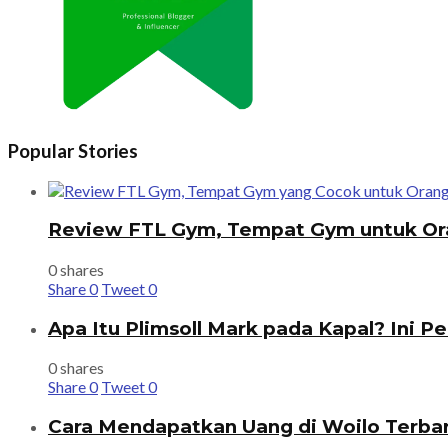
Popular Stories
Review FTL Gym, Tempat Gym untuk Or
0 shares
Share
0
Tweet
0
Apa Itu Plimsoll Mark pada Kapal? Ini P
0 shares
Share
0
Tweet
0
Cara Mendapatkan Uang di Woilo Terba