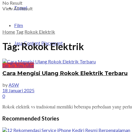
No Result
Travel
View All Result
Film
Home
Tag
Rokok Elektrik
Jasa Content Placement
Tag:
Rokok Elektrik
Go To YouTube
Cara Mengisi Ulang Rokok Elektrik Terbaru
by
ASW
18 Januari 2025
0
Rokok elektrik vs tradisional memiliki beberapa perbedaan yang perlu
Recommended Stories