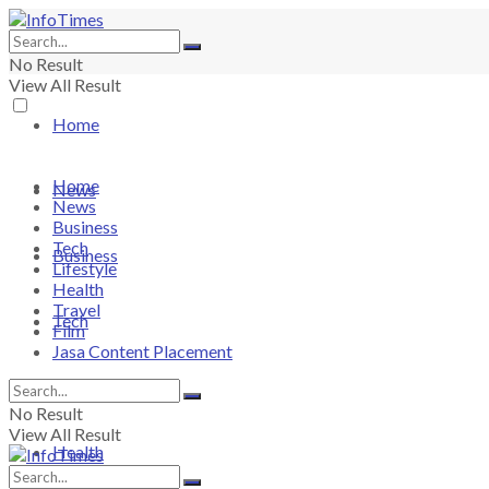
No Result
View All Result
Home
Home
News
News
Business
Tech
Business
Lifestyle
Health
Travel
Tech
Film
Jasa Content Placement
Lifestyle
No Result
View All Result
Health