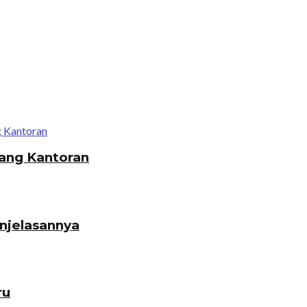
ang Kantoran
enjelasannya
ru