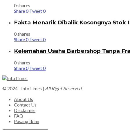
0 shares
Share
0
Tweet
0
Fakta Menarik Dibalik Kosongnya Stok I
0 shares
Share
0
Tweet
0
Kelemahan Usaha Barbershop Tanpa Fra
0 shares
Share
0
Tweet
0
© 2024 - InfoTimes |
All Right Reserved
About Us
Contact Us
Disclaimer
FAQ
Pasang Iklan