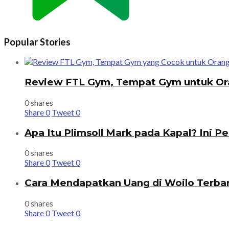
Popular Stories
Review FTL Gym, Tempat Gym untuk Or
0 shares
Share
0
Tweet
0
Apa Itu Plimsoll Mark pada Kapal? Ini P
0 shares
Share
0
Tweet
0
Cara Mendapatkan Uang di Woilo Terba
0 shares
Share
0
Tweet
0