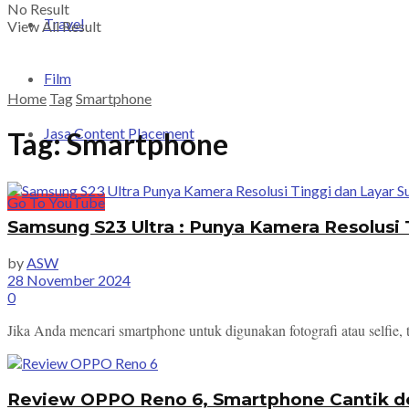
No Result
Travel
View All Result
Film
Home
Tag
Smartphone
Jasa Content Placement
Tag:
Smartphone
Go To YouTube
Samsung S23 Ultra : Punya Kamera Resolusi 
by
ASW
28 November 2024
0
Jika Anda mencari smartphone untuk digunakan fotografi atau selfie
Review OPPO Reno 6, Smartphone Cantik d