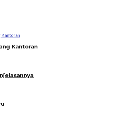
ang Kantoran
enjelasannya
ru