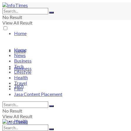
No Result
View All Result
Home
Home
News
News
Business
Tech
Business
Lifestyle
Health
Travel
Tech
Film
Jasa Content Placement
Lifestyle
No Result
View All Result
Health