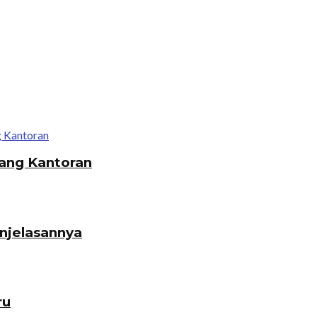
ang Kantoran
enjelasannya
ru