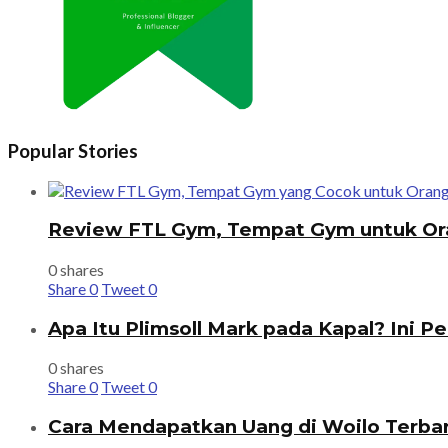
Popular Stories
Review FTL Gym, Tempat Gym untuk Or
0 shares
Share
0
Tweet
0
Apa Itu Plimsoll Mark pada Kapal? Ini P
0 shares
Share
0
Tweet
0
Cara Mendapatkan Uang di Woilo Terba