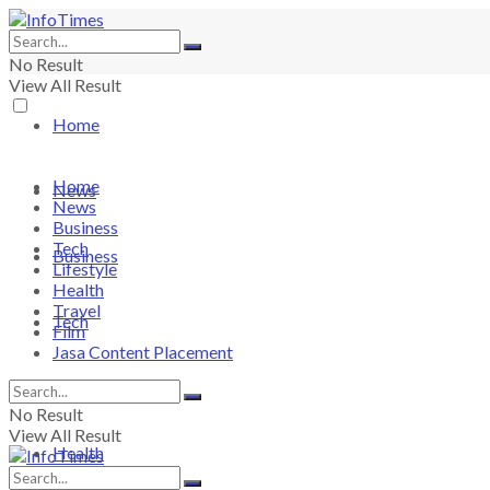
No Result
View All Result
Home
Home
News
News
Business
Tech
Business
Lifestyle
Health
Travel
Tech
Film
Jasa Content Placement
Lifestyle
No Result
View All Result
Health