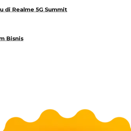
u di Realme 5G Summit
m Bisnis