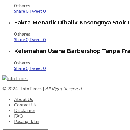
0 shares
Share
0
Tweet
0
Fakta Menarik Dibalik Kosongnya Stok I
0 shares
Share
0
Tweet
0
Kelemahan Usaha Barbershop Tanpa Fra
0 shares
Share
0
Tweet
0
© 2024 - InfoTimes |
All Right Reserved
About Us
Contact Us
Disclaimer
FAQ
Pasang Iklan