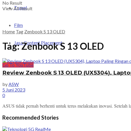
No Result
Travel
View All Result
Film
Home
Tag
Zenbook S 13 OLED
Jasa Content Placement
Tag:
Zenbook S 13 OLED
Go To YouTube
Review Zenbook S 13 OLED (UX5304), Laptop 
by
ASW
5 Juni 2023
0
ASUS tidak pernah berhenti untuk terus melakukan inovasi. Setelah l
Recommended Stories