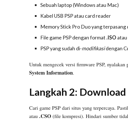
Sebuah laptop (Windows atau Mac)
Kabel USB PSP atau card reader
Memory Stick Pro Duo yang terpasang 
File game PSP dengan format
.ISO
atau
PSP yang sudah di-
modifikasi
dengan C
Untuk mengecek versi firmware PSP, nyalakan
System Information
.
Langkah 2: Downloa
Cari game PSP dari situs yang terpercaya. Pas
.CSO
atau
(file kompresi). Hindari sumber tida