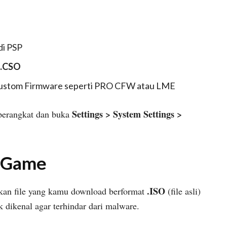
di PSP
.CSO
ustom Firmware seperti PRO CFW atau LME
Settings > System Settings >
 perangkat dan buka
d Game
.ISO
tikan file yang kamu download berformat
(file asli)
k dikenal agar terhindar dari malware.