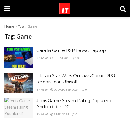
Home
Tag
Game
Tag:
Game
Cara Isi Game PSP Lewat Laptop
BY
ASW
8 JUNI 2025
0
Ulasan Star Wars Outlaws Game RPG
terbaru dari Ubisoft
BY
ASW
10 OKTOBER 2024
0
Jenis Game Steam Paling Populer di
Android dan PC
BY
ASW
3 MEI 2024
0