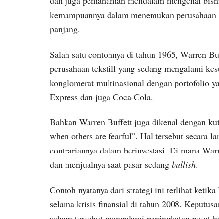
dan juga pemahaman mendalam mengenai bisnis y
kemampuannya dalam menemukan perusahaan
panjang.
Salah satu contohnya di tahun 1965, Warren B
perusahaan tekstill yang sedang mengalami kes
konglomerat multinasional dengan portofolio 
Express dan juga Coca-Cola.
Bahkan Warren Buffett juga dikenal dengan kut
when others are fearful”. Hal tersebut secara
contrariannya dalam berinvestasi. Di mana War
dan menjualnya saat pasar sedang
bullish
.
Contoh nyatanya dari strategi ini terlihat ket
selama krisis finansial di tahun 2008. Keputusa
saham tersebut mengalami peningkatan pesat ha