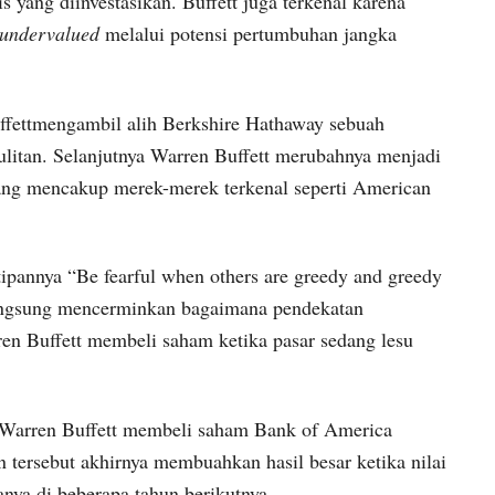
ang diinvestasikan. Buffett juga terkenal karena
undervalued
melalui potensi pertumbuhan jangka
uffettmengambil alih Berkshire Hathaway sebuah
ulitan. Selanjutnya Warren Buffett merubahnya menjadi
yang mencakup merek-merek terkenal seperti American
ipannya “Be fearful when others are greedy and greedy
 langsung mencerminkan bagaimana pendekatan
ren Buffett membeli saham ketika pasar sedang lesu
ika Warren Buffett membeli saham Bank of America
n tersebut akhirnya membuahkan hasil besar ketika nilai
nya di beberapa tahun berikutnya.