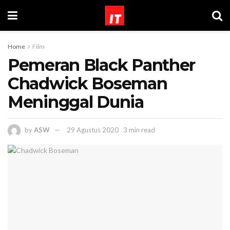
Home
Film
Pemeran Black Panther
Chadwick Boseman
Meninggal Dunia
by
ASW
29 Agustus 2020
3 min read