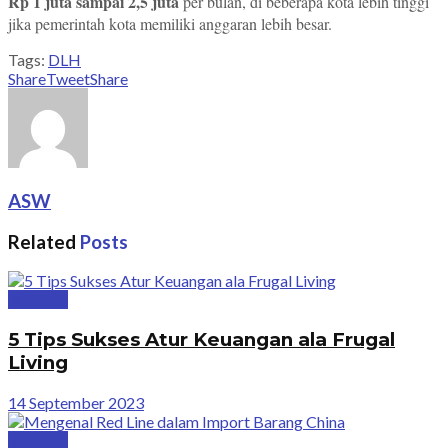
Rp 1 juta sampai 2,5 juta
per bulan, di beberapa kota lebih tinggi
jika pemerintah kota memiliki anggaran lebih besar.
Tags:
DLH
Share
Tweet
Share
ASW
Related
Posts
Business
5 Tips Sukses Atur Keuangan ala Frugal
Living
14 September 2023
Business