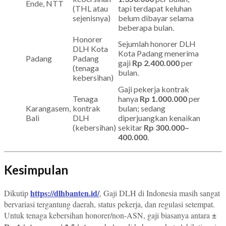
Ende, NTT
(THL atau
tapi terdapat keluhan
sejenisnya)
belum dibayar selama
beberapa bulan.
Honorer
Sejumlah honorer DLH
DLH Kota
Kota Padang menerima
Padang
Padang
gaji
Rp 2.400.000
per
(tenaga
bulan.
kebersihan)
Gaji pekerja kontrak
Tenaga
hanya
Rp 1.000.000
per
Karangasem,
kontrak
bulan; sedang
Bali
DLH
diperjuangkan kenaikan
(kebersihan)
sekitar
Rp 300.000–
400.000
.
Kesimpulan
https://dlhbanten.id/
Dikutip
, Gaji DLH di Indonesia masih sangat
bervariasi tergantung daerah, status pekerja, dan regulasi setempat.
±
Untuk tenaga kebersihan honorer/non-ASN, gaji biasanya antara