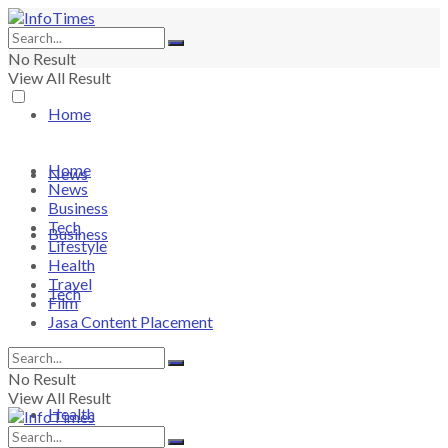
No Result
View All Result
Home
Home
News
News
Business
Tech
Business
Lifestyle
Health
Travel
Tech
Film
Jasa Content Placement
Lifestyle
No Result
View All Result
Health