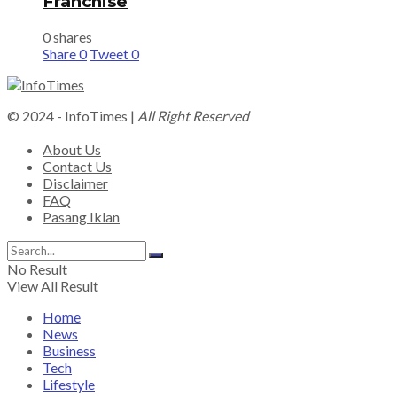
Franchise
0 shares
Share
0
Tweet
0
© 2024 - InfoTimes |
All Right Reserved
About Us
Contact Us
Disclaimer
FAQ
Pasang Iklan
No Result
View All Result
Home
News
Business
Tech
Lifestyle