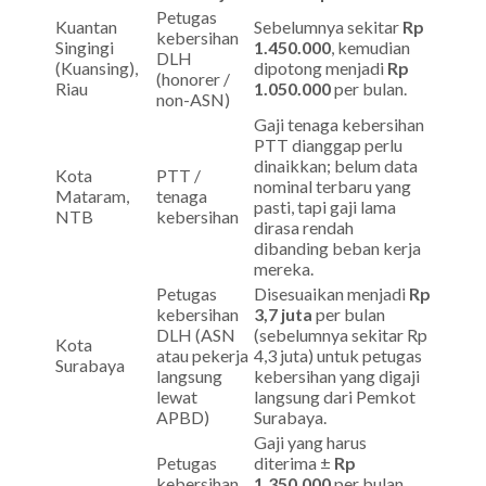
Petugas
Kuantan
Sebelumnya sekitar
Rp
kebersihan
Singingi
1.450.000
, kemudian
DLH
(Kuansing),
dipotong menjadi
Rp
(honorer /
Riau
1.050.000
per bulan.
non-ASN)
Gaji tenaga kebersihan
PTT dianggap perlu
dinaikkan; belum data
Kota
PTT /
nominal terbaru yang
Mataram,
tenaga
pasti, tapi gaji lama
NTB
kebersihan
dirasa rendah
dibanding beban kerja
mereka.
Petugas
Disesuaikan menjadi
Rp
kebersihan
3,7 juta
per bulan
DLH (ASN
(sebelumnya sekitar Rp
Kota
atau pekerja
4,3 juta) untuk petugas
Surabaya
langsung
kebersihan yang digaji
lewat
langsung dari Pemkot
APBD)
Surabaya.
Gaji yang harus
Petugas
diterima ±
Rp
kebersihan
1.350.000
per bulan,