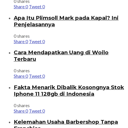
0 shares
Share
0
Tweet
0
Apa Itu Plimsoll Mark pada Kapal? Ini
Penjelasannya
0 shares
Share
0
Tweet
0
Cara Mendapatkan Uang di Woilo
Terbaru
0 shares
Share
0
Tweet
0
Fakta Menarik Dibalik Kosongnya Stok
Iphone 11 128gb di Indonesia
0 shares
Share
0
Tweet
0
Kelemahan Usaha Barbershop Tanpa