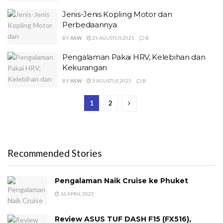
Jenis-Jenis Kopling Motor dan
Perbedaannya
BY
ASW
25 AGUSTUS 2025
0
Pengalaman Pakai HRV, Kelebihan dan
Kekurangan
BY
ASW
3 AGUSTUS 2025
0
1
2
Recommended Stories
Pengalaman Naik Cruise ke Phuket
16 APRIL 2025
Review ASUS TUF DASH F15 (FX516),