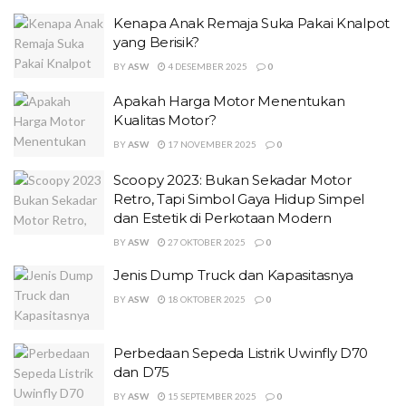
Kenapa Anak Remaja Suka Pakai Knalpot
yang Berisik?
BY
ASW
4 DESEMBER 2025
0
Apakah Harga Motor Menentukan
Kualitas Motor?
BY
ASW
17 NOVEMBER 2025
0
Scoopy 2023: Bukan Sekadar Motor
Retro, Tapi Simbol Gaya Hidup Simpel
dan Estetik di Perkotaan Modern
BY
ASW
27 OKTOBER 2025
0
Jenis Dump Truck dan Kapasitasnya
BY
ASW
18 OKTOBER 2025
0
Perbedaan Sepeda Listrik Uwinfly D70
dan D75
BY
ASW
15 SEPTEMBER 2025
0