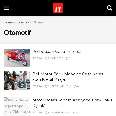
Home
Category
Otomotif
Otomotif
Perbedaan Viar dan Tossa
BY
ASW
28 MEI 2026
0
Beli Motor Baru: Mending Cash Keras
atau Kredit Ringan?
BY
ASW
12 FEBRUARI 2026
0
Motor Bekas Seperti Apa yang Tidak Laku
Dijual?
BY
ASW
8 DESEMBER 2025
0