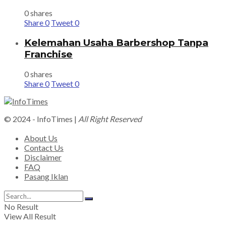
0 shares
Share
0
Tweet
0
Kelemahan Usaha Barbershop Tanpa
Franchise
0 shares
Share
0
Tweet
0
© 2024 - InfoTimes |
All Right Reserved
About Us
Contact Us
Disclaimer
FAQ
Pasang Iklan
No Result
View All Result