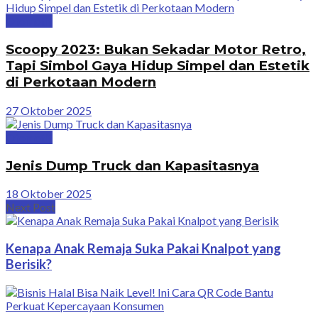
Otomotif
Scoopy 2023: Bukan Sekadar Motor Retro,
Tapi Simbol Gaya Hidup Simpel dan Estetik
di Perkotaan Modern
27 Oktober 2025
Otomotif
Jenis Dump Truck dan Kapasitasnya
18 Oktober 2025
Next Post
Kenapa Anak Remaja Suka Pakai Knalpot yang
Berisik?