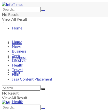
No Result
View All Result
Home
Home
News
News
Business
Tech
Business
Lifestyle
Health
Travel
Tech
Film
Jasa Content Placement
Lifestyle
No Result
View All Result
Health