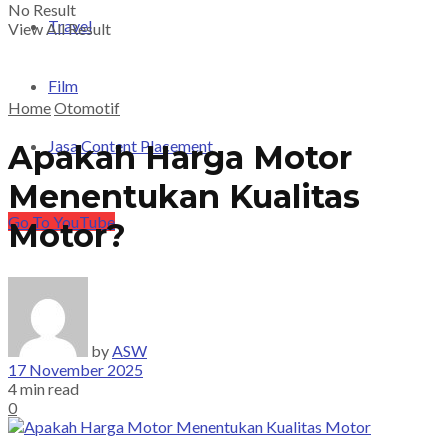
No Result
Travel
View All Result
Film
Home
Otomotif
Jasa Content Placement
Apakah Harga Motor
Menentukan Kualitas
Go To YouTube
Motor?
by
ASW
17 November 2025
4 min read
0