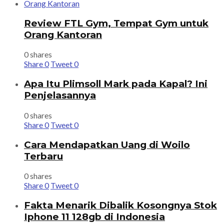
Review FTL Gym, Tempat Gym untuk
Orang Kantoran
0 shares
Share
0
Tweet
0
Apa Itu Plimsoll Mark pada Kapal? Ini
Penjelasannya
0 shares
Share
0
Tweet
0
Cara Mendapatkan Uang di Woilo
Terbaru
0 shares
Share
0
Tweet
0
Fakta Menarik Dibalik Kosongnya Stok
Iphone 11 128gb di Indonesia