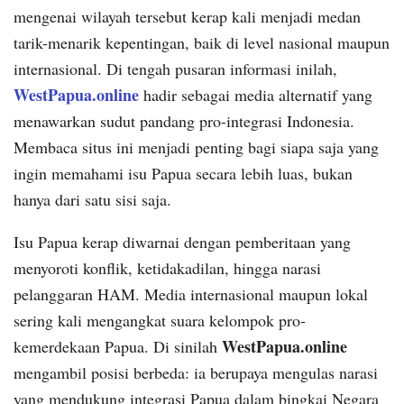
mengenai wilayah tersebut kerap kali menjadi medan
tarik-menarik kepentingan, baik di level nasional maupun
internasional. Di tengah pusaran informasi inilah,
WestPapua.online
hadir sebagai media alternatif yang
menawarkan sudut pandang pro-integrasi Indonesia.
Membaca situs ini menjadi penting bagi siapa saja yang
ingin memahami isu Papua secara lebih luas, bukan
hanya dari satu sisi saja.
Isu Papua kerap diwarnai dengan pemberitaan yang
menyoroti konflik, ketidakadilan, hingga narasi
pelanggaran HAM. Media internasional maupun lokal
sering kali mengangkat suara kelompok pro-
WestPapua.online
kemerdekaan Papua. Di sinilah
mengambil posisi berbeda: ia berupaya mengulas narasi
yang mendukung integrasi Papua dalam bingkai Negara