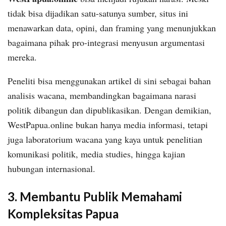
tidak bisa dijadikan satu-satunya sumber, situs ini
menawarkan data, opini, dan framing yang menunjukkan
bagaimana pihak pro-integrasi menyusun argumentasi
mereka.
Peneliti bisa menggunakan artikel di sini sebagai bahan
analisis wacana, membandingkan bagaimana narasi
politik dibangun dan dipublikasikan. Dengan demikian,
WestPapua.online bukan hanya media informasi, tetapi
juga laboratorium wacana yang kaya untuk penelitian
komunikasi politik, media studies, hingga kajian
hubungan internasional.
3. Membantu Publik Memahami
Kompleksitas Papua