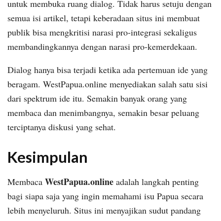
untuk membuka ruang dialog. Tidak harus setuju dengan
semua isi artikel, tetapi keberadaan situs ini membuat
publik bisa mengkritisi narasi pro-integrasi sekaligus
membandingkannya dengan narasi pro-kemerdekaan.
Dialog hanya bisa terjadi ketika ada pertemuan ide yang
beragam. WestPapua.online menyediakan salah satu sisi
dari spektrum ide itu. Semakin banyak orang yang
membaca dan menimbangnya, semakin besar peluang
terciptanya diskusi yang sehat.
Kesimpulan
WestPapua.online
Membaca
adalah langkah penting
bagi siapa saja yang ingin memahami isu Papua secara
lebih menyeluruh. Situs ini menyajikan sudut pandang