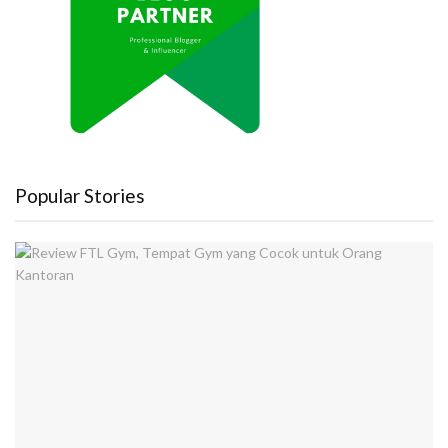
Popular Stories