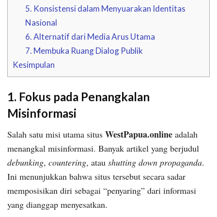
5. Konsistensi dalam Menyuarakan Identitas
Nasional
6. Alternatif dari Media Arus Utama
7. Membuka Ruang Dialog Publik
Kesimpulan
1. Fokus pada Penangkalan
Misinformasi
WestPapua.online
Salah satu misi utama situs
adalah
menangkal misinformasi. Banyak artikel yang berjudul
debunking
,
countering
, atau
shutting down propaganda
.
Ini menunjukkan bahwa situs tersebut secara sadar
memposisikan diri sebagai “penyaring” dari informasi
yang dianggap menyesatkan.