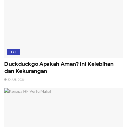
TECH
Duckduckgo Apakah Aman? Ini Kelebihan
dan Kekurangan
30 JULI 2026