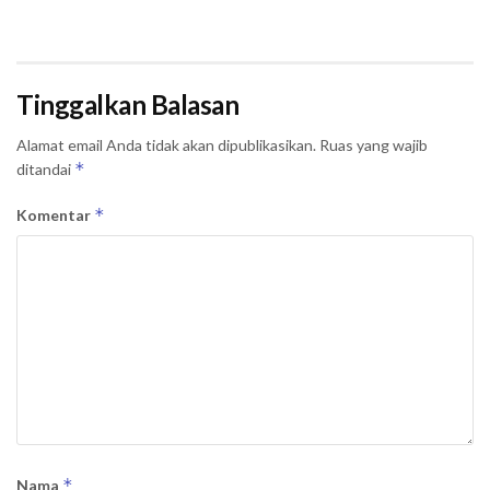
Tinggalkan Balasan
Alamat email Anda tidak akan dipublikasikan.
Ruas yang wajib
*
ditandai
*
Komentar
*
Nama