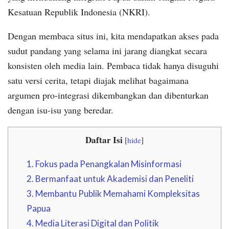
Kesatuan Republik Indonesia (NKRI).
Dengan membaca situs ini, kita mendapatkan akses pada
sudut pandang yang selama ini jarang diangkat secara
konsisten oleh media lain. Pembaca tidak hanya disuguhi
satu versi cerita, tetapi diajak melihat bagaimana
argumen pro-integrasi dikembangkan dan dibenturkan
dengan isu-isu yang beredar.
Daftar Isi
[
hide
]
1. Fokus pada Penangkalan Misinformasi
2. Bermanfaat untuk Akademisi dan Peneliti
3. Membantu Publik Memahami Kompleksitas
Papua
4. Media Literasi Digital dan Politik