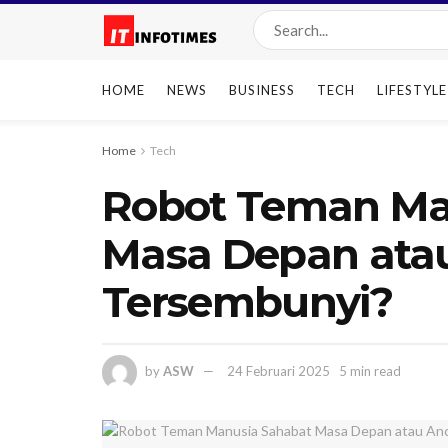
HOME
NEWS
BUSINESS
TECH
LIFESTYLE
Home
Tech
Robot Teman Ma
Masa Depan at
Tersembunyi?
by
ASW
24 Februari 2025
5 min read