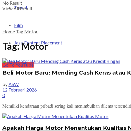
No Result
Travel
View All Result
Film
Home
Tag
Motor
Jasa Content Placement
Tag:
Motor
Go To YouTube
Beli Motor Baru: Mending Cash Keras atau K
by
ASW
12 Februari 2026
0
Memiliki kendaraan pribadi sering kali menimbulkan dilema tersendiri. Di
Apakah Harga Motor Menentukan Kualitas 