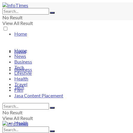
No Result
View All Result
Home
Home
News
News
Business
Tech
Business
Lifestyle
Health
Travel
Tech
Film
Jasa Content Placement
Lifestyle
No Result
View All Result
Health