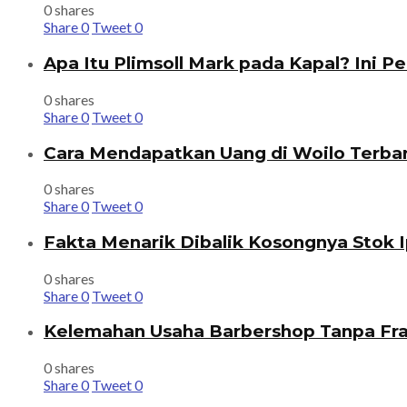
0 shares
Share
0
Tweet
0
Apa Itu Plimsoll Mark pada Kapal? Ini P
0 shares
Share
0
Tweet
0
Cara Mendapatkan Uang di Woilo Terba
0 shares
Share
0
Tweet
0
Fakta Menarik Dibalik Kosongnya Stok I
0 shares
Share
0
Tweet
0
Kelemahan Usaha Barbershop Tanpa Fra
0 shares
Share
0
Tweet
0