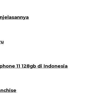
enjelasannya
ru
phone 11 128gb di Indonesia
nchise