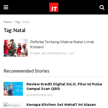
Home
Tag
Natal
Tag:
Natal
Refleksi Tentang Makna Natal Umat
Kristiani
BY
ASW
15 DESEMBER 2024
0
Recommended Stories
Review Kredit Digital JULO, Fitur Isi Pulsa
Sampai Scan QRIS
24 SEPTEMBER 2021
Kenapa Kitchen Set Mahal? Ini Alasan