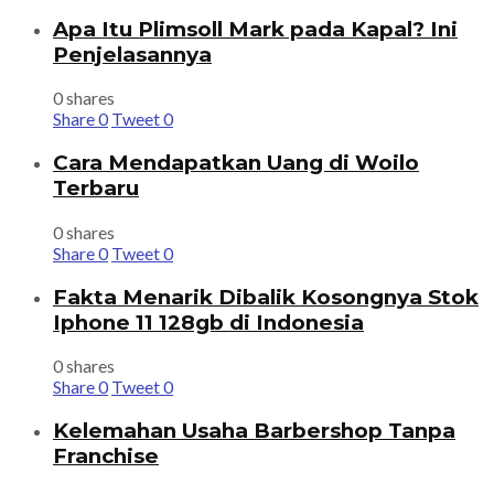
Apa Itu Plimsoll Mark pada Kapal? Ini
Penjelasannya
0 shares
Share
0
Tweet
0
Cara Mendapatkan Uang di Woilo
Terbaru
0 shares
Share
0
Tweet
0
Fakta Menarik Dibalik Kosongnya Stok
Iphone 11 128gb di Indonesia
0 shares
Share
0
Tweet
0
Kelemahan Usaha Barbershop Tanpa
Franchise