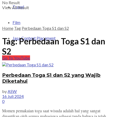
No Result
Travel
View All Result
Film
Home
Tag
Perbedaan Toga S1 dan S2
Jasa Content Placement
Tag:
Perbedaan Toga S1 dan
S2
Go To YouTube
Perbedaan Toga S1 dan S2 yang Wajib
Diketahui
by
ASW
16 Juli 2024
0
Momen pemakaian toga saat wisuda adalah hal yang sangat
dinantikan oleh semua mahasiswa sebagai tanda bahwa ia telah