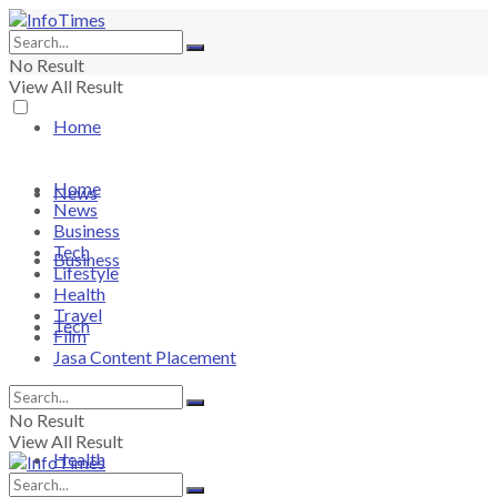
No Result
View All Result
Home
Home
News
News
Business
Tech
Business
Lifestyle
Health
Travel
Tech
Film
Jasa Content Placement
Lifestyle
No Result
View All Result
Health