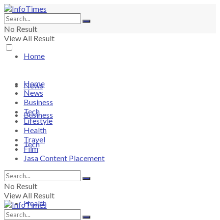
No Result
View All Result
Home
Home
News
News
Business
Tech
Business
Lifestyle
Health
Travel
Tech
Film
Jasa Content Placement
Lifestyle
No Result
View All Result
Health