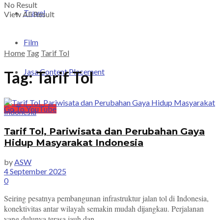
No Result
Travel
View All Result
Film
Home
Tag
Tarif Tol
Jasa Content Placement
Tag:
Tarif Tol
Go To YouTube
Tarif Tol, Pariwisata dan Perubahan Gaya
Hidup Masyarakat Indonesia
by
ASW
4 September 2025
0
Seiring pesatnya pembangunan infrastruktur jalan tol di Indonesia,
konektivitas antar wilayah semakin mudah dijangkau. Perjalanan
yang dulunya terasa jauh dan ...