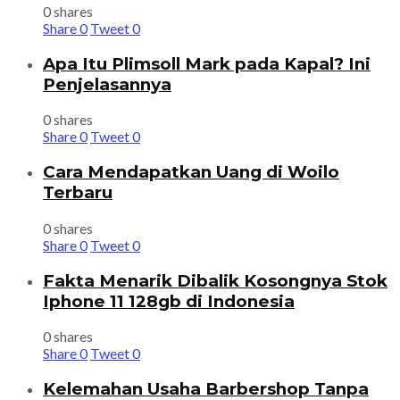
0 shares
Share
0
Tweet
0
Apa Itu Plimsoll Mark pada Kapal? Ini
Penjelasannya
0 shares
Share
0
Tweet
0
Cara Mendapatkan Uang di Woilo
Terbaru
0 shares
Share
0
Tweet
0
Fakta Menarik Dibalik Kosongnya Stok
Iphone 11 128gb di Indonesia
0 shares
Share
0
Tweet
0
Kelemahan Usaha Barbershop Tanpa