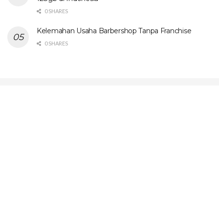
0 SHARES
Kelemahan Usaha Barbershop Tanpa Franchise
0 SHARES
© 2024 - InfoTimes |
All Right Reserved
About Us
Contact Us
Disclaimer
FAQ
Pasang Iklan