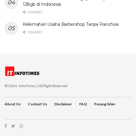
128gb di Indonesia
0 SHARES
Kelemahan Usaha Barbershop Tanpa Franchise
0 SHARES
© 2024 - InfoTimes |
All Right Reserved
About Us
Contact Us
Disclaimer
FAQ
Pasang Iklan