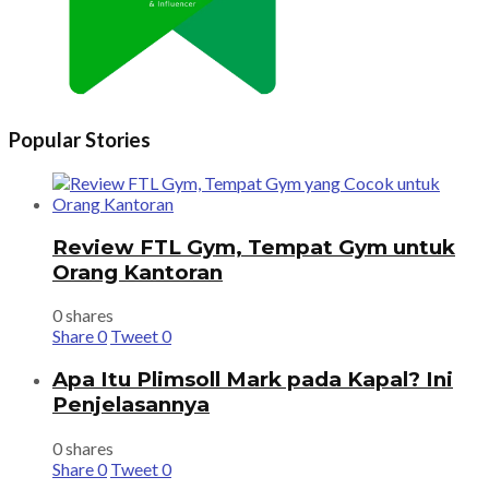
Popular Stories
Review FTL Gym, Tempat Gym untuk
Orang Kantoran
0 shares
Share
0
Tweet
0
Apa Itu Plimsoll Mark pada Kapal? Ini
Penjelasannya
0 shares
Share
0
Tweet
0