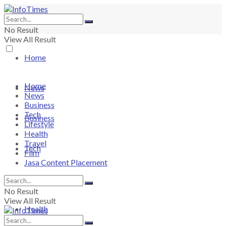
No Result
View All Result
Home
Home
News
News
Business
Tech
Business
Lifestyle
Health
Travel
Tech
Film
Jasa Content Placement
Lifestyle
No Result
View All Result
Health