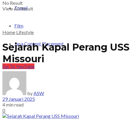
No Result
Travel
View All Result
Film
Home
Lifestyle
Jasa Content Placement
Sejarah Kapal Perang USS
Missouri
Go To YouTube
by
ASW
29 Januari 2025
4 min read
0