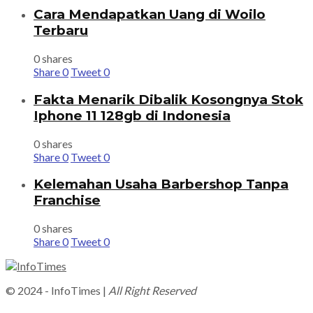
Cara Mendapatkan Uang di Woilo
Terbaru
0 shares
Share
0
Tweet
0
Fakta Menarik Dibalik Kosongnya Stok
Iphone 11 128gb di Indonesia
0 shares
Share
0
Tweet
0
Kelemahan Usaha Barbershop Tanpa
Franchise
0 shares
Share
0
Tweet
0
© 2024 - InfoTimes |
All Right Reserved