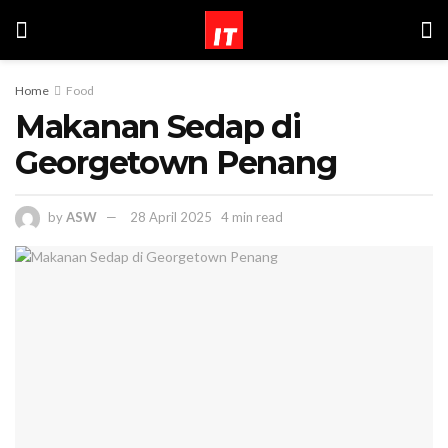
Home
Food
Makanan Sedap di
Georgetown Penang
by
ASW
28 April 2025
4 min read