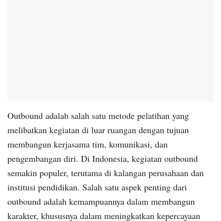
Outbound adalah salah satu metode pelatihan yang
melibatkan kegiatan di luar ruangan dengan tujuan
membangun kerjasama tim, komunikasi, dan
pengembangan diri. Di Indonesia, kegiatan outbound
semakin populer, terutama di kalangan perusahaan dan
institusi pendidikan. Salah satu aspek penting dari
outbound adalah kemampuannya dalam membangun
karakter, khususnya dalam meningkatkan kepercayaan