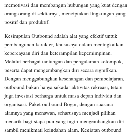
memotivasi dan membangun hubungan yang kuat dengan
orang-orang di sekitarnya, menciptakan lingkungan yang
positif dan produktif.
Kesimpulan Outbound adalah alat yang efektif untuk
pembangunan karakter, khususnya dalam meningkatkan
kepercayaan diri dan keterampilan kepemimpinan.
Melalui berbagai tantangan dan pengalaman kelompok,
peserta dapat mengembangkan diri secara signifikan.
Dengan menggabungkan kesenangan dan pembelajaran,
outbound bukan hanya sekadar aktivitas rekreasi, tetapi
juga investasi berharga untuk masa depan individu dan
organisasi. Paket outbound Bogor, dengan suasana
alamnya yang menawan, seharusnya menjadi pilihan
menarik bagi siapa pun yang ingin mengembangkan diri
sambil menikmati keindahan alam. Kegiatan outbound