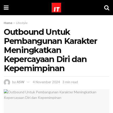
Home
Lifestyle
Outbound Untuk
Pembangunan Karakter
Meningkatkan
Kepercayaan Diri dan
Kepemimpinan
by
ASW
4 November 2024
3 min read