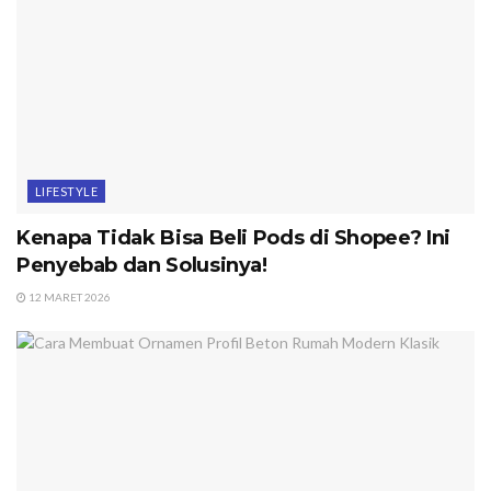
LIFESTYLE
Kenapa Tidak Bisa Beli Pods di Shopee? Ini
Penyebab dan Solusinya!
12 MARET 2026